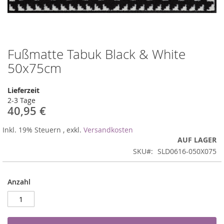
Fußmatte Tabuk Black & White
Zum
Anfang
50x75cm
der
Bildergalerie
Lieferzeit
springen
2-3 Tage
40,95 €
Inkl. 19% Steuern
,
exkl.
Versandkosten
AUF LAGER
SKU
SLD0616-050X075
Anzahl