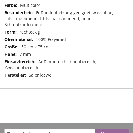
Mehr
Multicolor
Informationen
Fußbodenheizung geeignet, waschbar,
rutschhemmend, trittschalldämmend, hohe
Schmutzaufnahme
rechteckig
100% Polyamid
50 cm x 75 cm
7 mm
Außenbereich, Innenbereich,
Zwischenbereich
Salonloewe
Anmeldung