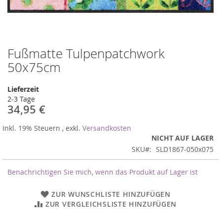
Fußmatte Tulpenpatchwork
Zum
Anfang
50x75cm
der
Bildergalerie
Lieferzeit
springen
2-3 Tage
34,95 €
Inkl. 19% Steuern
,
exkl.
Versandkosten
NICHT AUF LAGER
SKU
SLD1867-050x075
Benachrichtigen Sie mich, wenn das Produkt auf Lager ist
ZUR WUNSCHLISTE HINZUFÜGEN
ZUR VERGLEICHSLISTE HINZUFÜGEN