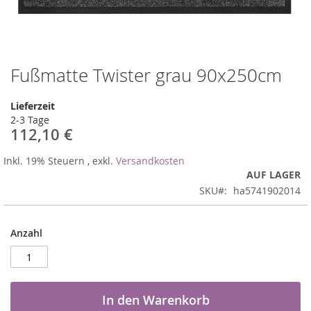
Fußmatte Twister grau 90x250cm
Zum
Anfang
der
Lieferzeit
Bildergalerie
2-3 Tage
springen
112,10 €
Inkl. 19% Steuern
,
exkl.
Versandkosten
AUF LAGER
SKU
ha5741902014
Anzahl
In den Warenkorb