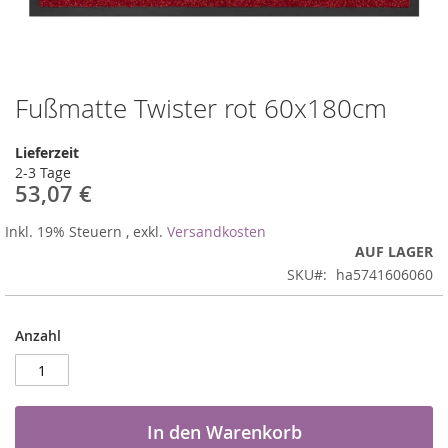
Fußmatte Twister rot 60x180cm
Zum
Anfang
der
Lieferzeit
Bildergalerie
2-3 Tage
springen
53,07 €
Inkl. 19% Steuern
,
exkl.
Versandkosten
AUF LAGER
SKU
ha5741606060
Anzahl
In den Warenkorb