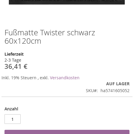
Fußmatte Twister schwarz
Zum
Anfang
60x120cm
der
Bildergalerie
Lieferzeit
springen
2-3 Tage
36,41 €
Inkl. 19% Steuern
,
exkl.
Versandkosten
AUF LAGER
SKU
ha5741605052
Anzahl