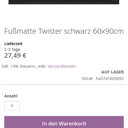
Fußmatte Twister schwarz 60x90cm
Zum
Anfang
der
Lieferzeit
Bildergalerie
2-3 Tage
springen
27,49 €
Inkl. 19% Steuern
,
exkl.
Versandkosten
AUF LAGER
SKU
ha5741603052
Anzahl
In den Warenkorb