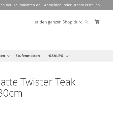
en bei Traummatten.de
Anmelden
Konto erstellen
Mein W
Suche
Suche
ten
Stufenmatten
%SALE%
tte Twister Teak
80cm