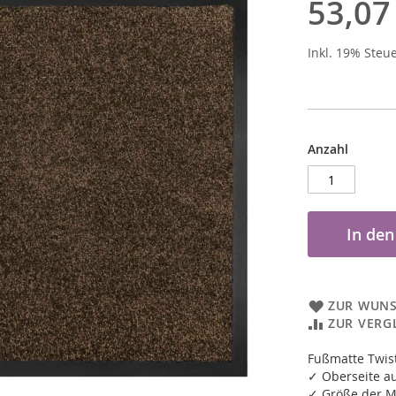
53,07
Inkl. 19% Steu
Anzahl
In de
ZUR WUNS
ZUR VERG
Fußmatte Twis
✓ Oberseite a
✓ Größe der M