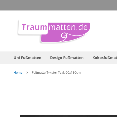
Direkt
zum
Inhalt
Uni Fußmatten
Design Fußmatten
Kokosfußmat
Home
Fußmatte Twister Teak 60x180cm
Zum
Ende
der
Bildergalerie
springen