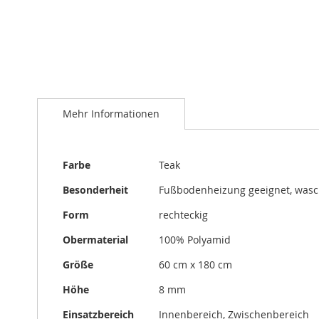
Zum
Anfang
Mehr Informationen
der
Bildergalerie
springen
Mehr
Farbe
Teak
Informationen
Besonderheit
Fußbodenheizung geeignet, was
Form
rechteckig
Obermaterial
100% Polyamid
Größe
60 cm x 180 cm
Höhe
8 mm
Einsatzbereich
Innenbereich, Zwischenbereich