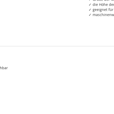
✓ die Höhe de
✓ geeignet fü
✓ maschinenwa
chbar