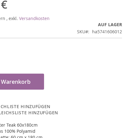
 €
ern
,
exkl.
Versandkosten
AUF LAGER
SKU
ha5741606012
n Warenkorb
CHLISTE HINZUFÜGEN
LEICHSLISTE HINZUFÜGEN
ter Teak 60x180cm
us 100% Polyamid
atte: 60 cm x 180 cm