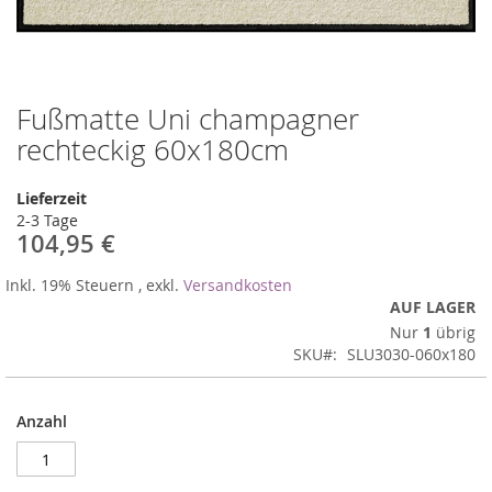
Fußmatte Uni champagner
Zum
Anfang
rechteckig 60x180cm
der
Bildergalerie
Lieferzeit
springen
2-3 Tage
104,95 €
Inkl. 19% Steuern
,
exkl.
Versandkosten
AUF LAGER
Nur
1
übrig
SKU
SLU3030-060x180
Anzahl