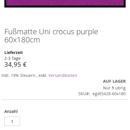
Fußmatte Uni crocus purple
Zum
Anfang
60x180cm
der
Bildergalerie
Lieferzeit
springen
2-3 Tage
34,95 €
Inkl. 19% Steuern
,
exkl.
Versandkosten
AUF LAGER
Nur
1
übrig
SKU
egdt5428-60x180
Anzahl