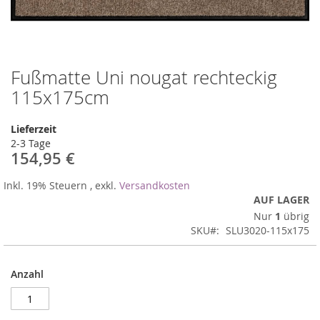
Fußmatte Uni nougat rechteckig
Zum
Anfang
115x175cm
der
Bildergalerie
Lieferzeit
springen
2-3 Tage
154,95 €
Inkl. 19% Steuern
,
exkl.
Versandkosten
AUF LAGER
Nur
1
übrig
SKU
SLU3020-115x175
Anzahl