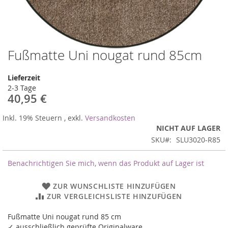
Fußmatte Uni nougat rund 85cm
Zum
Anfang
der
Lieferzeit
Bildergalerie
2-3 Tage
springen
40,95 €
Inkl. 19% Steuern
,
exkl.
Versandkosten
NICHT AUF LAGER
SKU
SLU3020-R85
Benachrichtigen Sie mich, wenn das Produkt auf Lager ist
ZUR WUNSCHLISTE HINZUFÜGEN
ZUR VERGLEICHSLISTE HINZUFÜGEN
Fußmatte Uni nougat rund 85 cm
✓ ausschließlich geprüfte Originalware