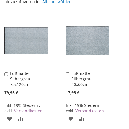
hinzuzufügen oder
Alle auswählen
Fußmatte
Fußmatte
In
In
Silbergrau
Silbergrau
den
den
75x120cm
40x60cm
Warenkorb
Warenkorb
79,95 €
17,95 €
Inkl. 19% Steuern
,
Inkl. 19% Steuern
,
exkl.
Versandkosten
exkl.
Versandkosten
ZUR
ZUR
ZUR
ZUR
WUNSCHLISTE
VERGLEICHSLISTE
WUNSCHLISTE
VERGLEICHSLISTE