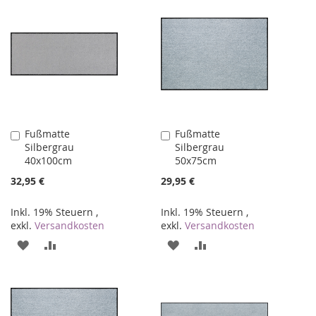
HINZUFÜGEN
HINZUFÜGEN
HINZUFÜGEN
HINZUFÜGEN
Fußmatte
Fußmatte
In
In
Silbergrau
Silbergrau
den
den
40x100cm
50x75cm
Warenkorb
Warenkorb
32,95 €
29,95 €
Inkl. 19% Steuern
,
Inkl. 19% Steuern
,
exkl.
Versandkosten
exkl.
Versandkosten
ZUR
ZUR
ZUR
ZUR
WUNSCHLISTE
VERGLEICHSLISTE
WUNSCHLISTE
VERGLEICHSLISTE
HINZUFÜGEN
HINZUFÜGEN
HINZUFÜGEN
HINZUFÜGEN