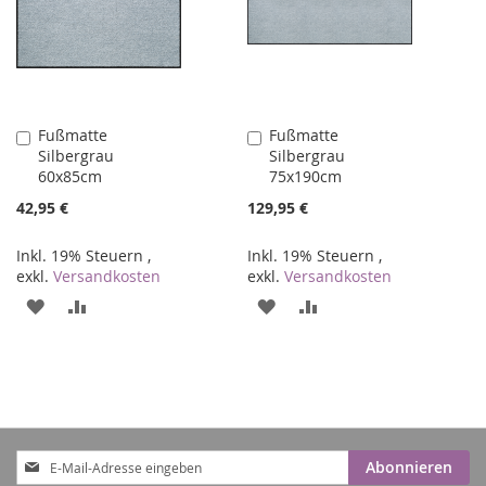
Fußmatte
Fußmatte
In
In
Silbergrau
Silbergrau
den
den
60x85cm
75x190cm
Warenkorb
Warenkorb
42,95 €
129,95 €
Inkl. 19% Steuern
,
Inkl. 19% Steuern
,
exkl.
Versandkosten
exkl.
Versandkosten
ZUR
ZUR
ZUR
ZUR
WUNSCHLISTE
VERGLEICHSLISTE
WUNSCHLISTE
VERGLEICHSLISTE
HINZUFÜGEN
HINZUFÜGEN
HINZUFÜGEN
HINZUFÜGEN
Anmeldung
Abonnieren
zum