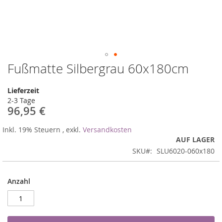
Fußmatte Silbergrau 60x180cm
Zum
Anfang
der
Lieferzeit
Bildergalerie
2-3 Tage
springen
96,95 €
Inkl. 19% Steuern
,
exkl.
Versandkosten
AUF LAGER
SKU
SLU6020-060x180
Anzahl