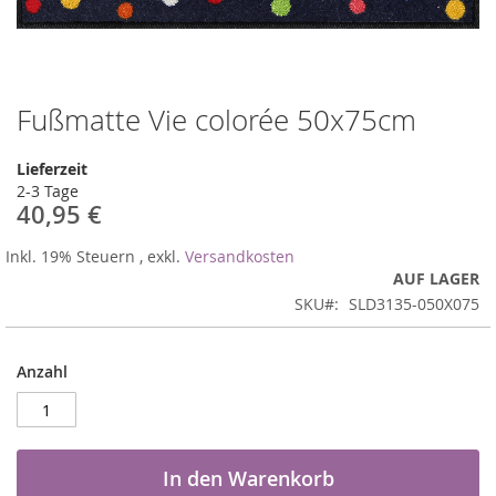
Fußmatte Vie colorée 50x75cm
Zum
Anfang
der
Lieferzeit
Bildergalerie
2-3 Tage
springen
40,95 €
Inkl. 19% Steuern
,
exkl.
Versandkosten
AUF LAGER
SKU
SLD3135-050X075
Anzahl
In den Warenkorb