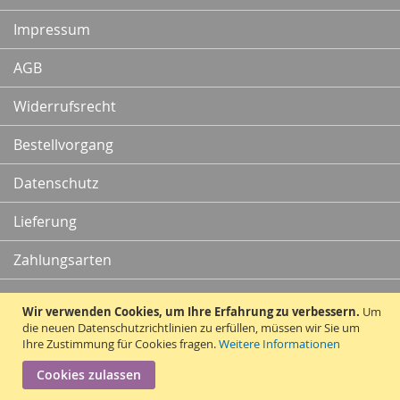
Newsletter:
Impressum
AGB
Widerrufsrecht
Bestellvorgang
Datenschutz
Lieferung
Zahlungsarten
Kontakt
Wir verwenden Cookies, um Ihre Erfahrung zu verbessern.
Um
die neuen Datenschutzrichtlinien zu erfüllen, müssen wir Sie um
Ihre Zustimmung für Cookies fragen.
Weitere Informationen
Vertrag widerrufen
Cookies zulassen
Copyright © 2010 - 2026 Traummatten.de