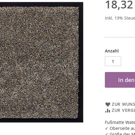
18,32
Inkl. 19% Steu
Anzahl
In de
ZUR WUNS
ZUR VERG
Fußmatte Wate
✓ Oberseite a
✓ Größe der M