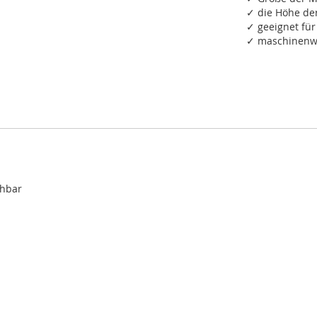
✓ die Höhe de
✓ geeignet fü
✓ maschinenwa
chbar