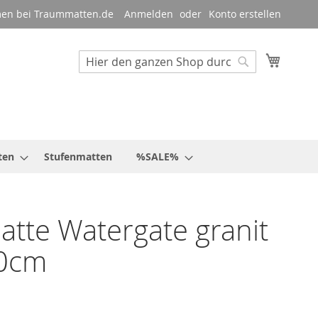
en bei Traummatten.de
Anmelden
Konto erstellen
Mein W
Suche
Suche
ten
Stufenmatten
%SALE%
tte Watergate granit
0cm