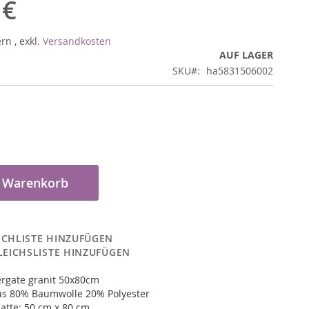
 €
ern
,
exkl.
Versandkosten
AUF LAGER
SKU
ha5831506002
n Warenkorb
CHLISTE HINZUFÜGEN
LEICHSLISTE HINZUFÜGEN
rgate granit 50x80cm
us 80% Baumwolle 20% Polyester
atte: 50 cm x 80 cm