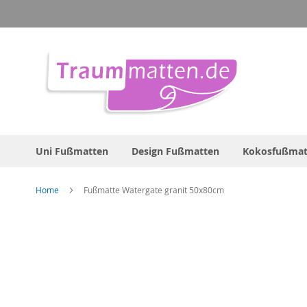
Direkt
zum
Inhalt
Uni Fußmatten
Design Fußmatten
Kokosfußmat
Home
Fußmatte Watergate granit 50x80cm
Zum
Ende
der
Bildergalerie
springen