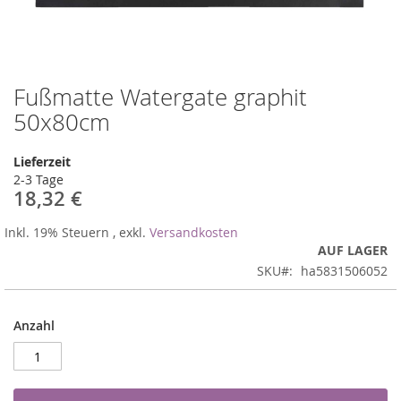
Fußmatte Watergate graphit
Zum
Anfang
50x80cm
der
Bildergalerie
Lieferzeit
springen
2-3 Tage
18,32 €
Inkl. 19% Steuern
,
exkl.
Versandkosten
AUF LAGER
SKU
ha5831506052
Anzahl