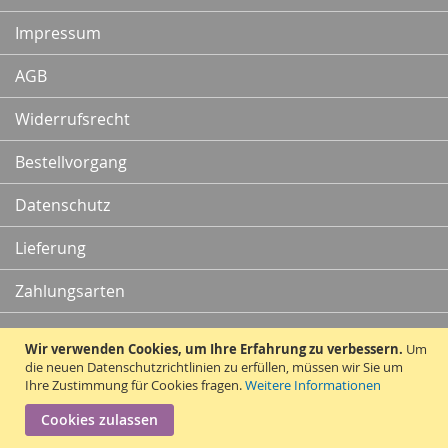
Newsletter:
Impressum
AGB
Widerrufsrecht
Bestellvorgang
Datenschutz
Lieferung
Zahlungsarten
Kontakt
Wir verwenden Cookies, um Ihre Erfahrung zu verbessern.
Um
die neuen Datenschutzrichtlinien zu erfüllen, müssen wir Sie um
Ihre Zustimmung für Cookies fragen.
Weitere Informationen
Vertrag widerrufen
Cookies zulassen
Copyright © 2010 - 2026 Traummatten.de