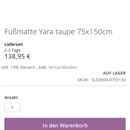
Fußmatte Yara taupe 75x150cm
Zum
Anfang
der
Lieferzeit
Bildergalerie
2-3 Tage
springen
138,95 €
Inkl. 19% Steuern
,
exkl.
Versandkosten
AUF LAGER
SKU
SLD3000-075X150
Anzahl
In den Warenkorb