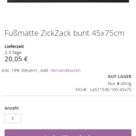
Fußmatte ZickZack bunt 45x75cm
Zum
Anfang
der
Lieferzeit
Bildergalerie
2-3 Tage
springen
20,05 €
Inkl. 19% Steuern
,
exkl.
Versandkosten
AUF LAGER
Nur
4
übrig
SKU
LaS11530-105-45x75
Anzahl