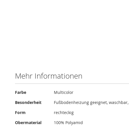
Zum
Anfang
der
Bildergalerie
springen
Mehr Informationen
Mehr
Farbe
Multicolor
Informationen
Besonderheit
Fußbodenheizung geeignet, waschbar
Form
rechteckig
Obermaterial
100% Polyamid