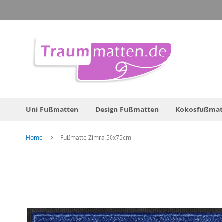
Direkt
zum
Inhalt
Uni Fußmatten
Design Fußmatten
Kokosfußmat
Home
Fußmatte Zimra 50x75cm
Zum
Ende
der
Bildergalerie
springen