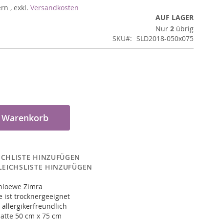
ern
,
exkl.
Versandkosten
AUF LAGER
Nur
2
übrig
SKU
SLD2018-050x075
n Warenkorb
CHLISTE HINZUFÜGEN
LEICHSLISTE HINZUFÜGEN
nloewe Zimra
 ist trocknergeeignet
 allergikerfreundlich
atte 50 cm x 75 cm