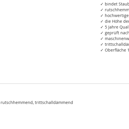
✓ bindet Staub
✓ rutschhemm
✓ hochwertige
✓ die Höhe de
✓ 5 Jahre Qual
✓ geprüft na
✓ maschinenwa
✓ trittschall
✓ Oberfläche 
, rutschhemmend, trittschalldämmend