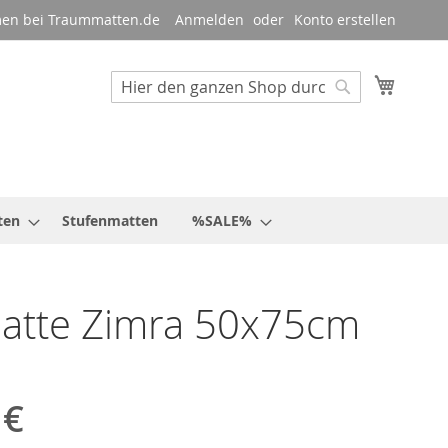
en bei Traummatten.de
Anmelden
Konto erstellen
Mein W
Suche
Suche
ten
Stufenmatten
%SALE%
atte Zimra 50x75cm
 €