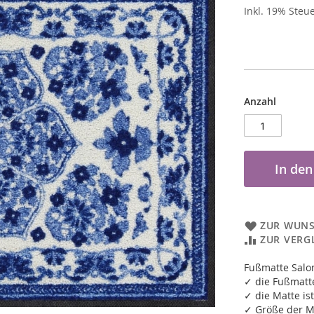
Inkl. 19% Steu
Anzahl
In de
ZUR WUNS
ZUR VERG
Fußmatte Salo
✓ die Fußmatte
✓ die Matte ist
✓ Größe der M