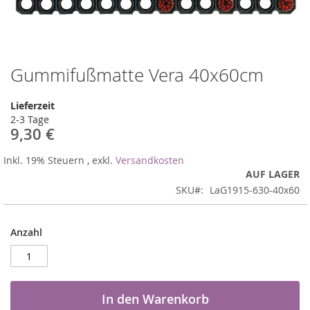
Gummifußmatte Vera 40x60cm
Zum
Anfang
der
Lieferzeit
Bildergalerie
2-3 Tage
springen
9,30 €
Inkl. 19% Steuern
,
exkl.
Versandkosten
AUF LAGER
SKU
LaG1915-630-40x60
Anzahl
In den Warenkorb