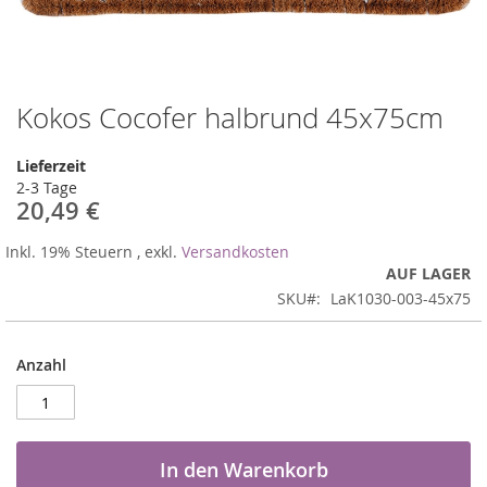
Kokos Cocofer halbrund 45x75cm
Zum
Anfang
der
Lieferzeit
Bildergalerie
2-3 Tage
springen
20,49 €
Inkl. 19% Steuern
,
exkl.
Versandkosten
AUF LAGER
SKU
LaK1030-003-45x75
Anzahl
In den Warenkorb