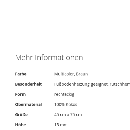
Zum
Anfang
der
Bildergalerie
Mehr Informationen
springen
Mehr
Farbe
Multicolor, Braun
Informationen
Besonderheit
Fußbodenheizung geeignet, rutschhe
Form
rechteckig
Obermaterial
100% Kokos
Größe
45 cm x 75 cm
Höhe
15 mm