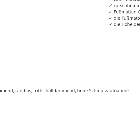
✓ rutschhemm
✓ Fußmatten G
✓ die Fußmatt
✓ die Höhe de
mmend, randlos, trittschalldämmend, hohe Schmutzaufnahme