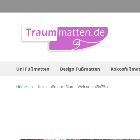
Direkt
zum
Inhalt
Uni Fußmatten
Design Fußmatten
Kokosfußmat
Home
Kokosfußmatte Blume Welcome 45x75cm
Zum
Ende
der
Bildergalerie
springen