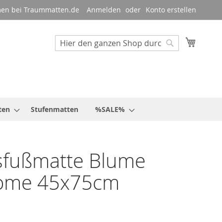
en bei Traummatten.de
Anmelden
Konto erstellen
Mein W
Suche
Suche
ten
Stufenmatten
%SALE%
sfußmatte Blume
ome 45x75cm