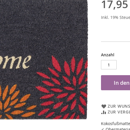
17,95
Inkl. 19% Steu
Anzahl
In de
ZUR WUNS
ZUR VERG
Kokosfußmatte
✓ Obermateria