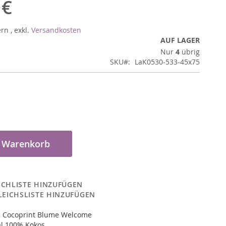
 €
ern
,
exkl.
Versandkosten
AUF LAGER
Nur
4
übrig
SKU
LaK0530-533-45x75
n Warenkorb
CHLISTE HINZUFÜGEN
LEICHSLISTE HINZUFÜGEN
 Cocoprint Blume Welcome
l 100% Kokos