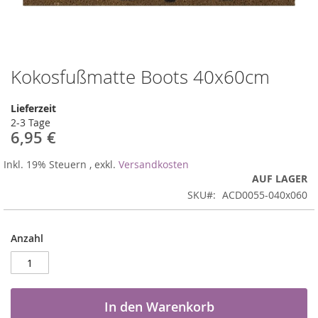
Kokosfußmatte Boots 40x60cm
Zum
Anfang
der
Lieferzeit
Bildergalerie
2-3 Tage
springen
6,95 €
Inkl. 19% Steuern
,
exkl.
Versandkosten
AUF LAGER
SKU
ACD0055-040x060
Anzahl
In den Warenkorb