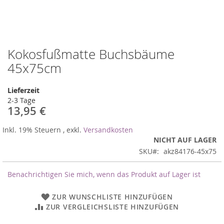
Kokosfußmatte Buchsbäume
Zum
Anfang
45x75cm
der
Bildergalerie
Lieferzeit
springen
2-3 Tage
13,95 €
Inkl. 19% Steuern
,
exkl.
Versandkosten
NICHT AUF LAGER
SKU
akz84176-45x75
Benachrichtigen Sie mich, wenn das Produkt auf Lager ist
ZUR WUNSCHLISTE HINZUFÜGEN
ZUR VERGLEICHSLISTE HINZUFÜGEN