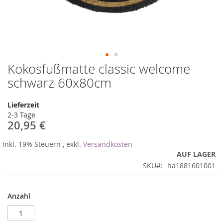
Kokosfußmatte classic welcome
Zum
Anfang
schwarz 60x80cm
der
Bildergalerie
Lieferzeit
springen
2-3 Tage
20,95 €
Inkl. 19% Steuern
,
exkl.
Versandkosten
AUF LAGER
SKU
ha1881601001
Anzahl