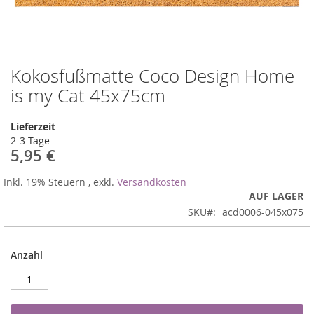
Kokosfußmatte Coco Design Home
Zum
Anfang
is my Cat 45x75cm
der
Bildergalerie
Lieferzeit
springen
2-3 Tage
5,95 €
Inkl. 19% Steuern
,
exkl.
Versandkosten
AUF LAGER
SKU
acd0006-045x075
Anzahl