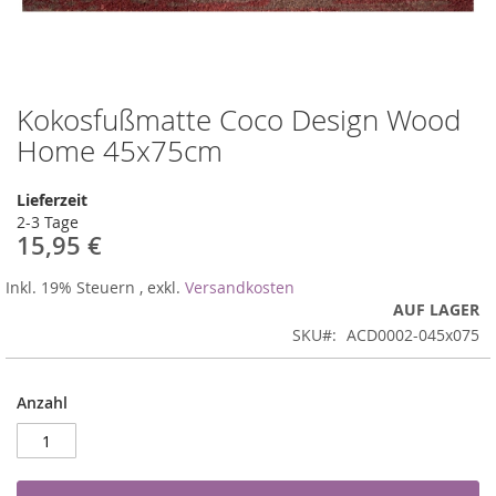
Kokosfußmatte Coco Design Wood
Zum
Anfang
Home 45x75cm
der
Bildergalerie
Lieferzeit
springen
2-3 Tage
15,95 €
Inkl. 19% Steuern
,
exkl.
Versandkosten
AUF LAGER
SKU
ACD0002-045x075
Anzahl