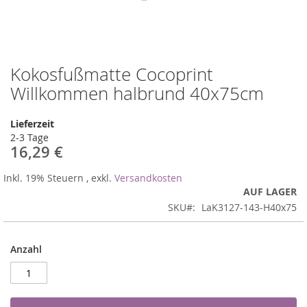
Kokosfußmatte Cocoprint
Zum
Anfang
Willkommen halbrund 40x75cm
der
Bildergalerie
Lieferzeit
springen
2-3 Tage
16,29 €
Inkl. 19% Steuern
,
exkl.
Versandkosten
AUF LAGER
SKU
LaK3127-143-H40x75
Anzahl