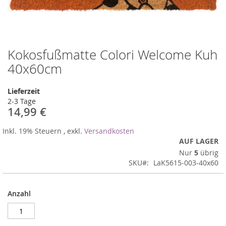
Kokosfußmatte Colori Welcome Kuh
Zum
Anfang
40x60cm
der
Bildergalerie
Lieferzeit
springen
2-3 Tage
14,99 €
Inkl. 19% Steuern
,
exkl.
Versandkosten
AUF LAGER
Nur
5
übrig
SKU
LaK5615-003-40x60
Anzahl