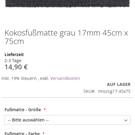
Kokosfußmatte grau 17mm 45cm x
Zum
Anfang
75cm
der
Bildergalerie
Lieferzeit
springen
2-3 Tage
14,90 €
Inkl. 19% Steuern
,
exkl.
Versandkosten
AUF LAGER
SKU
tmszsg17-45x75
Fußmatte - Größe
Fußmatte - Farbe