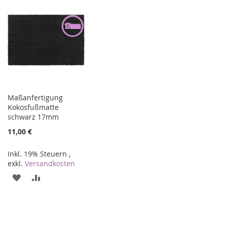
WUNSCHLISTE
VERGLEICHSLISTE
WUNSCHLISTE
VERGLEICHSLISTE
HINZUFÜGEN
HINZUFÜGEN
HINZUFÜGEN
HINZUFÜGEN
Maßanfertigung
Kokosfußmatte
schwarz 17mm
11,00 €
Inkl. 19% Steuern
,
exkl.
Versandkosten
ZUR
ZUR
WUNSCHLISTE
VERGLEICHSLISTE
HINZUFÜGEN
HINZUFÜGEN