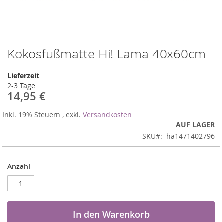
Kokosfußmatte Hi! Lama 40x60cm
Zum
Anfang
der
Lieferzeit
Bildergalerie
2-3 Tage
springen
14,95 €
Inkl. 19% Steuern
,
exkl.
Versandkosten
AUF LAGER
SKU
ha1471402796
Anzahl
In den Warenkorb