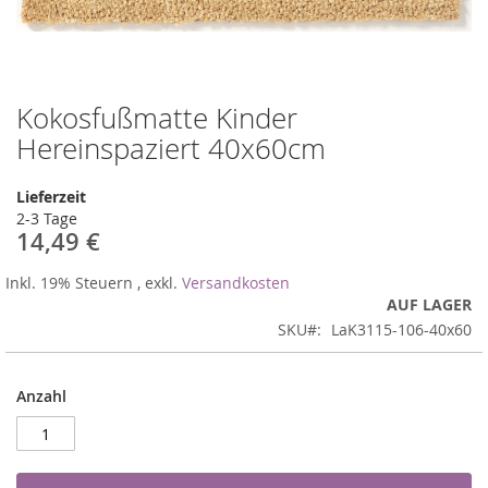
Kokosfußmatte Kinder
Zum
Anfang
Hereinspaziert 40x60cm
der
Bildergalerie
Lieferzeit
springen
2-3 Tage
14,49 €
Inkl. 19% Steuern
,
exkl.
Versandkosten
AUF LAGER
SKU
LaK3115-106-40x60
Anzahl