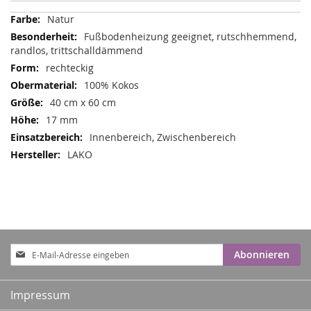
Mehr
Natur
Informationen
Fußbodenheizung geeignet, rutschhemmend,
randlos, trittschalldämmend
rechteckig
100% Kokos
40 cm x 60 cm
17 mm
Innenbereich, Zwischenbereich
LAKO
Anmeldung
Abonnieren
zum
Newsletter:
Impressum