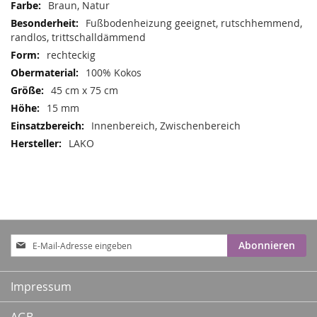
Mehr
Braun, Natur
Informationen
Fußbodenheizung geeignet, rutschhemmend,
randlos, trittschalldämmend
rechteckig
100% Kokos
45 cm x 75 cm
15 mm
Innenbereich, Zwischenbereich
LAKO
Anmeldung
Abonnieren
zum
Newsletter:
Impressum