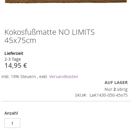
Kokosfußmatte NO LIMITS
Zum
Anfang
45x75cm
der
Bildergalerie
Lieferzeit
springen
2-3 Tage
14,95 €
Inkl. 19% Steuern
,
exkl.
Versandkosten
AUF LAGER
Nur
2
übrig
SKU
LaK1430-050-45x75
Anzahl