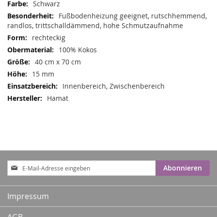
Mehr
Schwarz
Informationen
Fußbodenheizung geeignet, rutschhemmend,
randlos, trittschalldämmend, hohe Schmutzaufnahme
rechteckig
100% Kokos
40 cm x 70 cm
15 mm
Innenbereich, Zwischenbereich
Hamat
Anmeldung
Abonnieren
zum
Newsletter:
Impressum