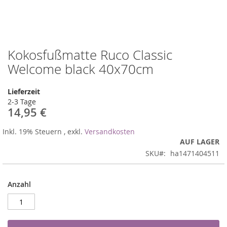
Kokosfußmatte Ruco Classic
Zum
Anfang
Welcome black 40x70cm
der
Bildergalerie
Lieferzeit
springen
2-3 Tage
14,95 €
Inkl. 19% Steuern
,
exkl.
Versandkosten
AUF LAGER
SKU
ha1471404511
Anzahl