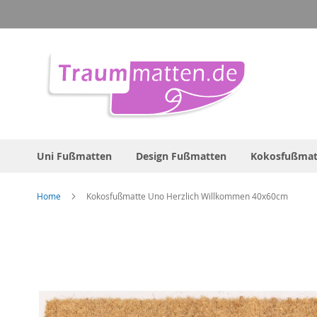
Direkt
zum
Inhalt
Uni Fußmatten
Design Fußmatten
Kokosfußmat
Home
Kokosfußmatte Uno Herzlich Willkommen 40x60cm
Zum
Ende
der
Bildergalerie
springen