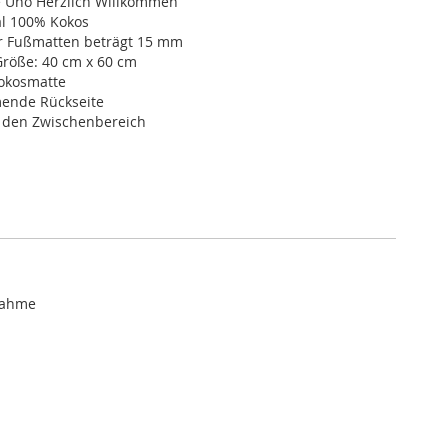
 Uno Herzlich Willkommen
l 100% Kokos
r Fußmatten beträgt 15 mm
röße: 40 cm x 60 cm
okosmatte
ende Rückseite
r den Zwischenbereich
nahme