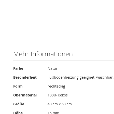
Zum
Anfang
der
Bildergalerie
springen
Mehr Informationen
Mehr
Farbe
Natur
Informationen
Besonderheit
Fußbodenheizung geeignet, waschbar,
Form
rechteckig
Obermaterial
100% Kokos
Größe
40 cm x 60 cm
Höhe
15 mm