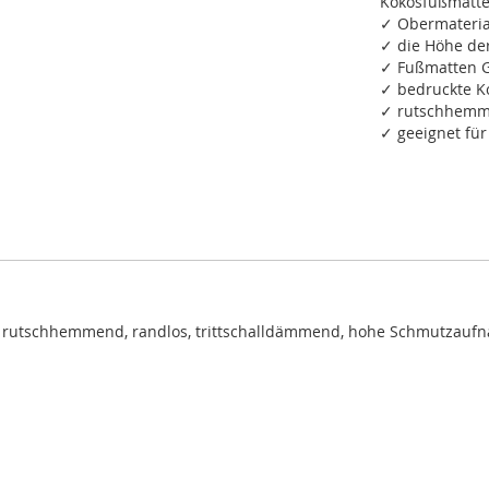
Kokosfußmatte
✓ Obermateria
✓ die Höhe de
✓ Fußmatten G
✓ bedruckte K
✓ rutschhemm
✓ geeignet fü
 rutschhemmend, randlos, trittschalldämmend, hohe Schmutzauf