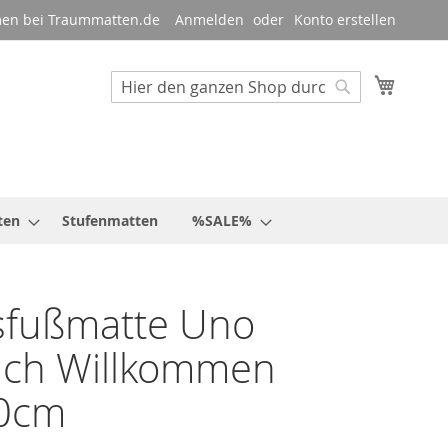
en bei Traummatten.de
Anmelden
Konto erstellen
Mein W
Suche
Suche
ten
Stufenmatten
%SALE%
sfußmatte Uno
ich Willkommen
0cm