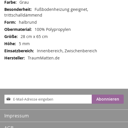
Mehr
Grau
Informationen
Fußbodenheizung geeignet,
trittschalldämmend
halbrund
100% Polypropylen
28 cm x 65 cm
5 mm
Innenbereich, Zwischenbereich
TraumMatten.de
Anmeldung
Abonnieren
zum
Newsletter:
Impressum