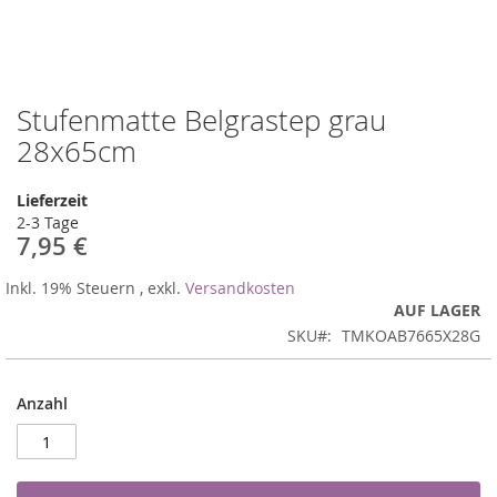
Stufenmatte Belgrastep grau
Zum
Anfang
28x65cm
der
Bildergalerie
Lieferzeit
springen
2-3 Tage
7,95 €
Inkl. 19% Steuern
,
exkl.
Versandkosten
AUF LAGER
SKU
TMKOAB7665X28G
Anzahl