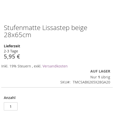
Stufenmatte Lissastep beige
Zum
Anfang
28x65cm
der
Bildergalerie
Lieferzeit
springen
2-3 Tage
5,95 €
Inkl. 19% Steuern
,
exkl.
Versandkosten
AUF LAGER
Nur
1
übrig
SKU
TMCSAB6265X28GA20
Anzahl