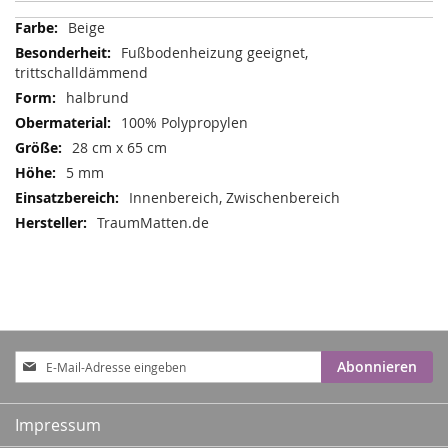
Mehr
Beige
Informationen
Fußbodenheizung geeignet,
trittschalldämmend
halbrund
100% Polypropylen
28 cm x 65 cm
5 mm
Innenbereich, Zwischenbereich
TraumMatten.de
Anmeldung
Abonnieren
zum
Newsletter:
Impressum