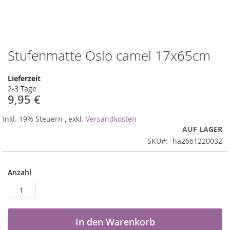
Stufenmatte Oslo camel 17x65cm
Zum
Anfang
der
Lieferzeit
Bildergalerie
2-3 Tage
springen
9,95 €
Inkl. 19% Steuern
,
exkl.
Versandkosten
AUF LAGER
SKU
ha2661220032
Anzahl
In den Warenkorb