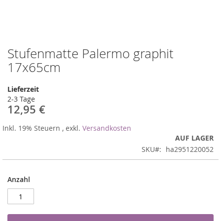
Stufenmatte Palermo graphit
Zum
Anfang
17x65cm
der
Bildergalerie
Lieferzeit
springen
2-3 Tage
12,95 €
Inkl. 19% Steuern
,
exkl.
Versandkosten
AUF LAGER
SKU
ha2951220052
Anzahl