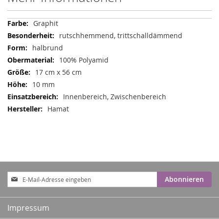
Mehr
Graphit
Informationen
rutschhemmend, trittschalldämmend
halbrund
100% Polyamid
17 cm x 56 cm
10 mm
Innenbereich, Zwischenbereich
Hamat
Anmeldung
Abonnieren
zum
Newsletter:
Impressum