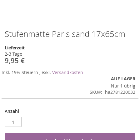
Stufenmatte Paris sand 17x65cm
Zum
Anfang
der
Lieferzeit
Bildergalerie
2-3 Tage
springen
9,95 €
Inkl. 19% Steuern
,
exkl.
Versandkosten
AUF LAGER
Nur
1
übrig
SKU
ha2781220032
Anzahl