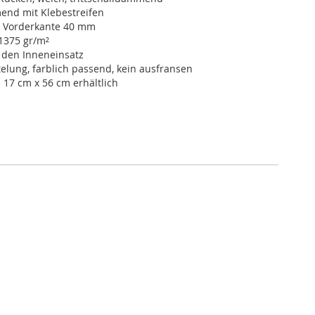
nd mit Klebestreifen
- Vorderkante 40 mm
1375 gr/m²
 den Inneneinsatz
elung, farblich passend, kein ausfransen
 17 cm x 56 cm erhältlich