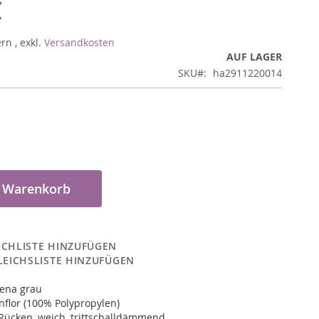
€
ern
,
exkl.
Versandkosten
AUF LAGER
SKU
ha2911220014
n Warenkorb
CHLISTE HINZUFÜGEN
LEICHSLISTE HINZUFÜGEN
iena grau
nflor (100% Polypropylen)
Rücken, weich, trittschalldämmend