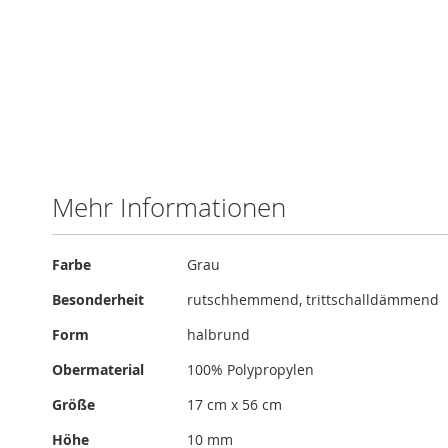
Zum
Anfang
der
Bildergalerie
Mehr Informationen
springen
Mehr
Farbe
Grau
Informationen
Besonderheit
rutschhemmend, trittschalldämmend
Form
halbrund
Obermaterial
100% Polypropylen
Größe
17 cm x 56 cm
Höhe
10 mm