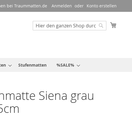
en bei Traummatten.de
Anmelden
Konto erstellen
Mein W
Suche
Suche
ten
Stufenmatten
%SALE%
nmatte Siena grau
5cm