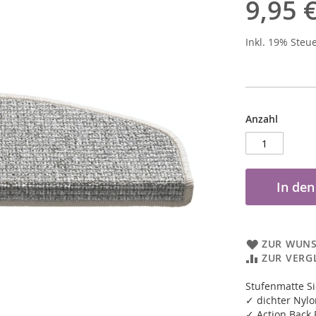
9,95 
Inkl. 19% Steu
Anzahl
In de
ZUR WUNS
ZUR VERG
Stufenmatte S
✓ dichter Nylo
✓ Action Back 