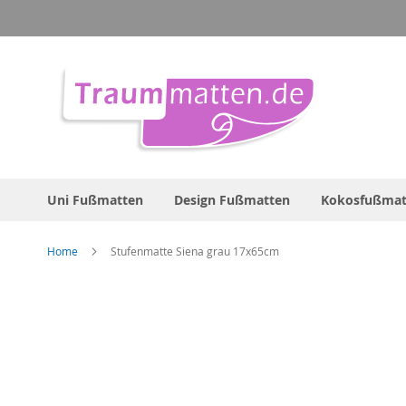
Direkt
zum
Inhalt
Uni Fußmatten
Design Fußmatten
Kokosfußmat
Home
Stufenmatte Siena grau 17x65cm
Zum
Ende
der
Bildergalerie
springen