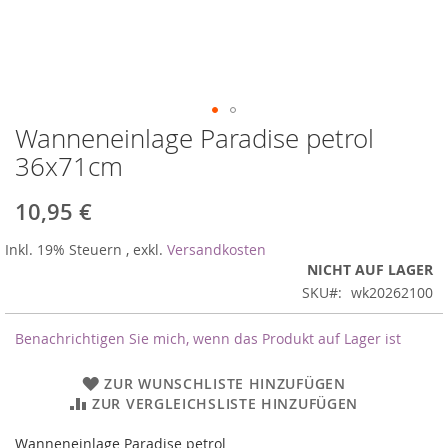
Wanneneinlage Paradise petrol
Zum
Anfang
36x71cm
der
Bildergalerie
10,95 €
springen
Inkl. 19% Steuern
,
exkl.
Versandkosten
NICHT AUF LAGER
SKU
wk20262100
Benachrichtigen Sie mich, wenn das Produkt auf Lager ist
ZUR WUNSCHLISTE HINZUFÜGEN
ZUR VERGLEICHSLISTE HINZUFÜGEN
Wanneneinlage Paradise petrol