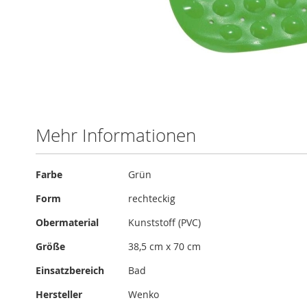
Zum
Anfang
der
Bildergalerie
Mehr Informationen
springen
Mehr
Farbe
Grün
Informationen
Form
rechteckig
Obermaterial
Kunststoff (PVC)
Größe
38,5 cm x 70 cm
Einsatzbereich
Bad
Hersteller
Wenko