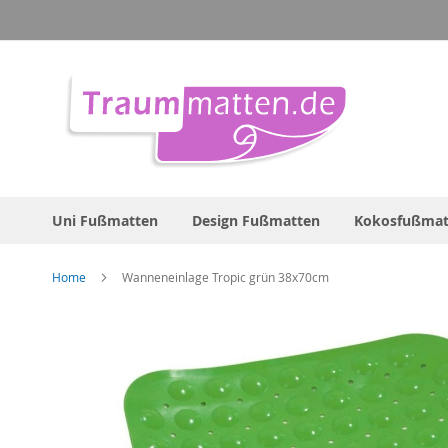
Direkt
zum
Inhalt
Uni Fußmatten
Design Fußmatten
Kokosfußmat
Home
Wanneneinlage Tropic grün 38x70cm
Zum
Ende
der
Bildergalerie
springen