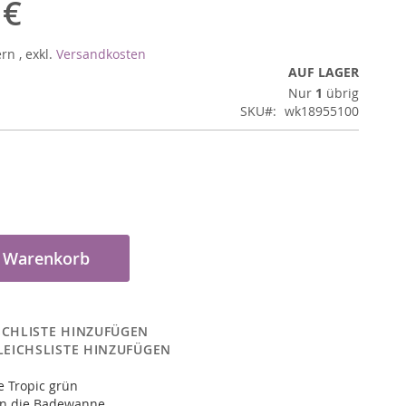
 €
ern
,
exkl.
Versandkosten
AUF LAGER
Nur
1
übrig
SKU
wk18955100
n Warenkorb
CHLISTE HINZUFÜGEN
LEICHSLISTE HINZUFÜGEN
 Tropic grün
 in die Badewanne