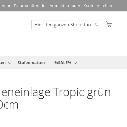
en bei Traummatten.de
Anmelden
Konto erstellen
Mein W
Suche
Suche
ten
Stufenmatten
%SALE%
neinlage Tropic grün
0cm