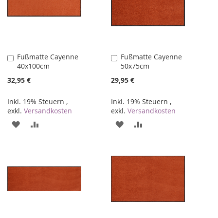
Fußmatte Cayenne
Fußmatte Cayenne
In
In
40x100cm
50x75cm
den
den
Warenkorb
Warenkorb
32,95 €
29,95 €
Inkl. 19% Steuern
,
Inkl. 19% Steuern
,
exkl.
Versandkosten
exkl.
Versandkosten
ZUR
ZUR
ZUR
ZUR
WUNSCHLISTE
VERGLEICHSLISTE
WUNSCHLISTE
VERGLEICHSLISTE
HINZUFÜGEN
HINZUFÜGEN
HINZUFÜGEN
HINZUFÜGEN