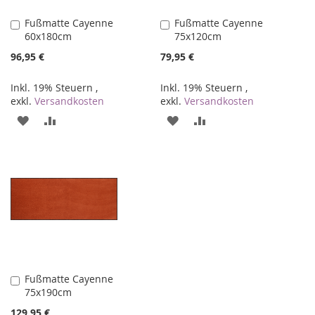
Fußmatte Cayenne
Fußmatte Cayenne
In
In
60x180cm
75x120cm
den
den
Warenkorb
Warenkorb
96,95 €
79,95 €
Inkl. 19% Steuern
,
Inkl. 19% Steuern
,
exkl.
Versandkosten
exkl.
Versandkosten
ZUR
ZUR
ZUR
ZUR
WUNSCHLISTE
VERGLEICHSLISTE
WUNSCHLISTE
VERGLEICHSLISTE
HINZUFÜGEN
HINZUFÜGEN
HINZUFÜGEN
HINZUFÜGEN
Fußmatte Cayenne
In
75x190cm
den
Warenkorb
129,95 €