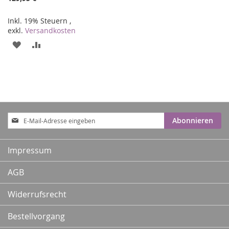
Inkl. 19% Steuern
,
exkl.
Versandkosten
ZUR
ZUR
WUNSCHLISTE
VERGLEICHSLISTE
HINZUFÜGEN
HINZUFÜGEN
Anmeldung
Abonnieren
zum
Newsletter:
Impressum
AGB
Widerrufsrecht
Bestellvorgang