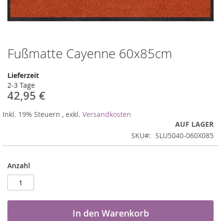
Fußmatte Cayenne 60x85cm
Zum
Anfang
der
Lieferzeit
Bildergalerie
2-3 Tage
springen
42,95 €
Inkl. 19% Steuern
,
exkl.
Versandkosten
AUF LAGER
SKU
SLU5040-060X085
Anzahl
In den Warenkorb