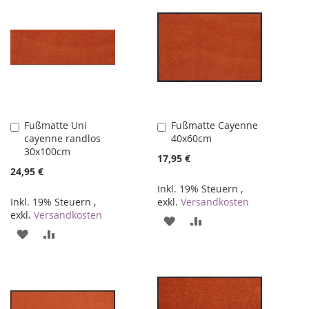
Fußmatte Uni
Fußmatte Cayenne
In
In
cayenne randlos
40x60cm
den
den
30x100cm
Warenkorb
Warenkorb
17,95 €
24,95 €
Inkl. 19% Steuern
,
Inkl. 19% Steuern
,
exkl.
Versandkosten
exkl.
Versandkosten
ZUR
ZUR
ZUR
ZUR
WUNSCHLISTE
VERGLEICHSLISTE
WUNSCHLISTE
VERGLEICHSLISTE
HINZUFÜGEN
HINZUFÜGEN
HINZUFÜGEN
HINZUFÜGEN