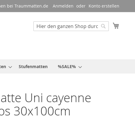
en bei Traummatten.de
Anmelden
Konto erstellen
Mein W
Suche
Suche
ten
Stufenmatten
%SALE%
atte Uni cayenne
los 30x100cm