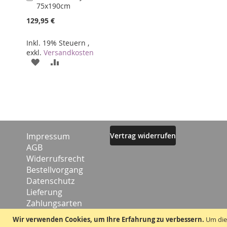
75x190cm
den
Warenkorb
129,95 €
Inkl. 19% Steuern
,
exkl.
Versandkosten
ZUR
ZUR
WUNSCHLISTE
VERGLEICHSLISTE
HINZUFÜGEN
HINZUFÜGEN
Impressum
Vertrag widerrufen
AGB
Widerrufsrecht
Bestellvorgang
Datenschutz
Lieferung
Zahlungsarten
Kontakt
Wir verwenden Cookies, um Ihre Erfahrung zu verbessern.
Um die