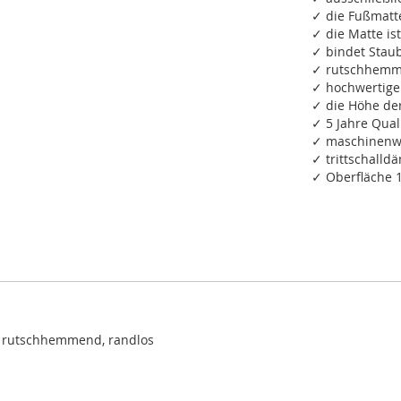
✓ die Fußmatte
✓ die Matte ist
✓ bindet Staub
✓ rutschhemm
✓ hochwertige
✓ die Höhe de
✓ 5 Jahre Qual
✓ maschinenwa
✓ trittschall
✓ Oberfläche 
, rutschhemmend, randlos