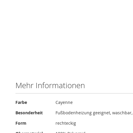
Zum
Anfang
der
Bildergalerie
springen
Mehr Informationen
Mehr
Farbe
Cayenne
Informationen
Besonderheit
Fußbodenheizung geeignet, waschbar
Form
rechteckig