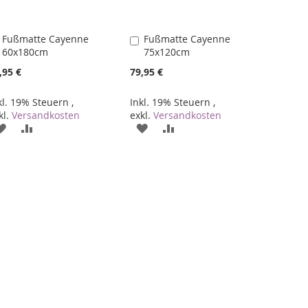
Fußmatte Cayenne
Fußmatte Cayenne
In
In
60x180cm
75x120cm
den
den
Warenkorb
Warenkorb
,95 €
79,95 €
kl. 19% Steuern
,
Inkl. 19% Steuern
,
kl.
Versandkosten
exkl.
Versandkosten
ZUR
ZUR
ZUR
ZUR
WUNSCHLISTE
VERGLEICHSLISTE
WUNSCHLISTE
VERGLEICHSLISTE
HINZUFÜGEN
HINZUFÜGEN
HINZUFÜGEN
HINZUFÜGEN