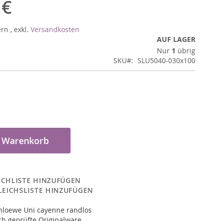
 €
ern
,
exkl.
Versandkosten
AUF LAGER
Nur
1
übrig
SKU
SLU5040-030x100
n Warenkorb
CHLISTE HINZUFÜGEN
LEICHSLISTE HINZUFÜGEN
nloewe Uni cayenne randlos
ch geprüfte Originalware