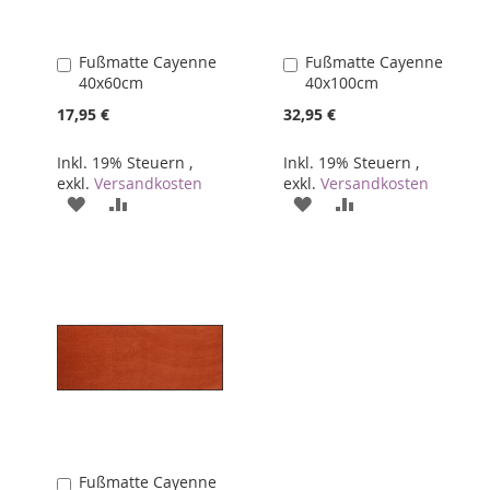
Fußmatte Cayenne
Fußmatte Cayenne
In
In
40x60cm
40x100cm
den
den
Warenkorb
Warenkorb
17,95 €
32,95 €
Inkl. 19% Steuern
,
Inkl. 19% Steuern
,
exkl.
Versandkosten
exkl.
Versandkosten
ZUR
ZUR
ZUR
ZUR
WUNSCHLISTE
VERGLEICHSLISTE
WUNSCHLISTE
VERGLEICHSLIST
HINZUFÜGEN
HINZUFÜGEN
HINZUFÜGEN
HINZUFÜGEN
Fußmatte Cayenne
In