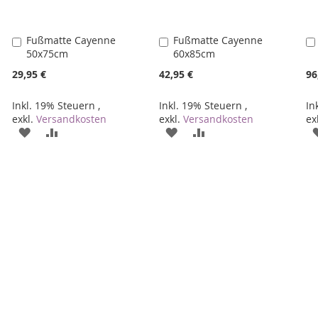
Fußmatte Cayenne
Fußmatte Cayenne
In
In
50x75cm
60x85cm
den
den
Warenkorb
Warenkorb
29,95 €
42,95 €
96
Inkl. 19% Steuern
,
Inkl. 19% Steuern
,
In
exkl.
Versandkosten
exkl.
Versandkosten
ex
ZUR
ZUR
ZUR
ZUR
E
WUNSCHLISTE
VERGLEICHSLISTE
WUNSCHLISTE
VERGLEICHSLISTE
HINZUFÜGEN
HINZUFÜGEN
HINZUFÜGEN
HINZUFÜGEN