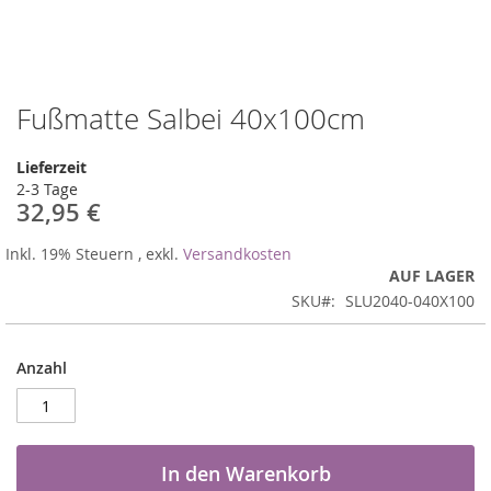
Fußmatte Salbei 40x100cm
Zum
Anfang
der
Lieferzeit
Bildergalerie
2-3 Tage
springen
32,95 €
Inkl. 19% Steuern
,
exkl.
Versandkosten
AUF LAGER
SKU
SLU2040-040X100
Anzahl
In den Warenkorb