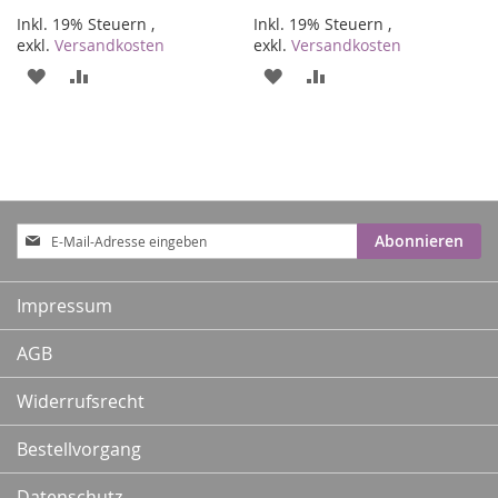
Inkl. 19% Steuern
,
Inkl. 19% Steuern
,
exkl.
Versandkosten
exkl.
Versandkosten
ZUR
ZUR
ZUR
ZUR
WUNSCHLISTE
VERGLEICHSLISTE
WUNSCHLISTE
VERGLEICHSLISTE
HINZUFÜGEN
HINZUFÜGEN
HINZUFÜGEN
HINZUFÜGEN
Anmeldung
Abonnieren
zum
Newsletter:
Impressum
AGB
Widerrufsrecht
Bestellvorgang
Datenschutz