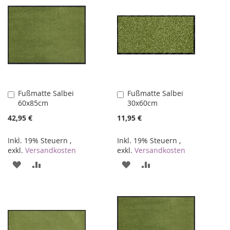
Fußmatte Salbei
Fußmatte Salbei
In
In
60x85cm
30x60cm
den
den
Warenkorb
Warenkorb
42,95 €
11,95 €
Inkl. 19% Steuern
,
Inkl. 19% Steuern
,
exkl.
Versandkosten
exkl.
Versandkosten
ZUR
ZUR
ZUR
ZUR
WUNSCHLISTE
VERGLEICHSLISTE
WUNSCHLISTE
VERGLEICHSLISTE
HINZUFÜGEN
HINZUFÜGEN
HINZUFÜGEN
HINZUFÜGEN