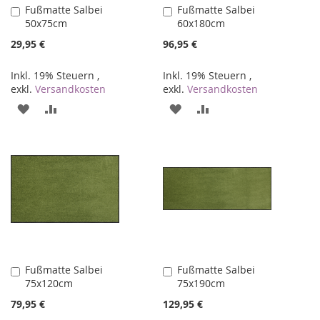
Fußmatte Salbei
Fußmatte Salbei
In
In
50x75cm
60x180cm
den
den
Warenkorb
Warenkorb
29,95 €
96,95 €
Inkl. 19% Steuern
,
Inkl. 19% Steuern
,
exkl.
Versandkosten
exkl.
Versandkosten
ZUR
ZUR
ZUR
ZUR
WUNSCHLISTE
VERGLEICHSLISTE
WUNSCHLISTE
VERGLEICHSLISTE
HINZUFÜGEN
HINZUFÜGEN
HINZUFÜGEN
HINZUFÜGEN
Fußmatte Salbei
Fußmatte Salbei
In
In
75x120cm
75x190cm
den
den
Warenkorb
Warenkorb
79,95 €
129,95 €