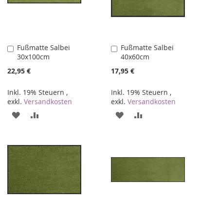
Fußmatte Salbei
Fußmatte Salbei
In
In
30x100cm
40x60cm
den
den
Warenkorb
Warenkorb
22,95 €
17,95 €
Inkl. 19% Steuern
,
Inkl. 19% Steuern
,
exkl.
Versandkosten
exkl.
Versandkosten
ZUR
ZUR
ZUR
ZUR
WUNSCHLISTE
VERGLEICHSLISTE
WUNSCHLISTE
VERGLEICHSLISTE
HINZUFÜGEN
HINZUFÜGEN
HINZUFÜGEN
HINZUFÜGEN