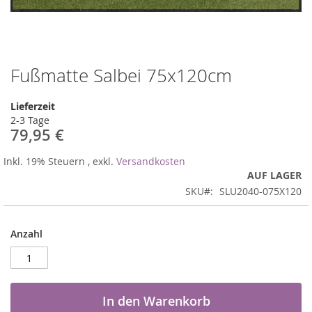
Fußmatte Salbei 75x120cm
Zum
Anfang
der
Lieferzeit
Bildergalerie
2-3 Tage
springen
79,95 €
Inkl. 19% Steuern
,
exkl.
Versandkosten
AUF LAGER
SKU
SLU2040-075X120
Anzahl
In den Warenkorb