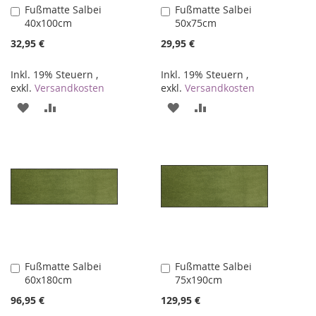
Fußmatte Salbei
Fußmatte Salbei
In
In
40x100cm
50x75cm
den
den
Warenkorb
Warenkorb
32,95 €
29,95 €
Inkl. 19% Steuern
,
Inkl. 19% Steuern
,
exkl.
Versandkosten
exkl.
Versandkosten
ZUR
ZUR
ZUR
ZUR
WUNSCHLISTE
VERGLEICHSLISTE
WUNSCHLISTE
VERGLEICHSLISTE
HINZUFÜGEN
HINZUFÜGEN
HINZUFÜGEN
HINZUFÜGEN
Fußmatte Salbei
Fußmatte Salbei
In
In
60x180cm
75x190cm
den
den
Warenkorb
Warenkorb
96,95 €
129,95 €