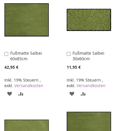
Fußmatte Salbei
Fußmatte Salbei
In
In
60x85cm
30x60cm
den
den
Warenkorb
Warenkorb
42,95 €
11,95 €
Inkl. 19% Steuern
,
Inkl. 19% Steuern
,
exkl.
Versandkosten
exkl.
Versandkosten
ZUR
ZUR
ZUR
ZUR
WUNSCHLISTE
VERGLEICHSLISTE
WUNSCHLISTE
VERGLEICHSLISTE
HINZUFÜGEN
HINZUFÜGEN
HINZUFÜGEN
HINZUFÜGEN