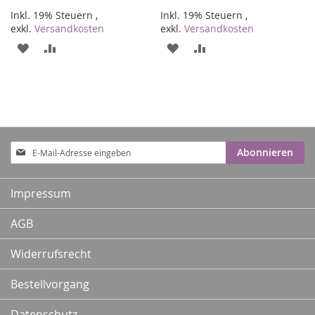
Inkl. 19% Steuern
,
Inkl. 19% Steuern
,
exkl.
Versandkosten
exkl.
Versandkosten
ZUR
ZUR
ZUR
ZUR
WUNSCHLISTE
VERGLEICHSLISTE
WUNSCHLISTE
VERGLEICHSLISTE
HINZUFÜGEN
HINZUFÜGEN
HINZUFÜGEN
HINZUFÜGEN
Anmeldung
Abonnieren
zum
Newsletter:
Impressum
AGB
Widerrufsrecht
Bestellvorgang
Datenschutz