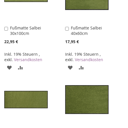
Fußmatte Salbei
Fußmatte Salbei
In
In
30x100cm
40x60cm
den
den
Warenkorb
Warenkorb
22,95 €
17,95 €
Inkl. 19% Steuern
,
Inkl. 19% Steuern
,
exkl.
Versandkosten
exkl.
Versandkosten
ZUR
ZUR
ZUR
ZUR
WUNSCHLISTE
VERGLEICHSLISTE
WUNSCHLISTE
VERGLEICHSLISTE
HINZUFÜGEN
HINZUFÜGEN
HINZUFÜGEN
HINZUFÜGEN