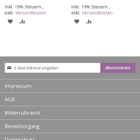
Inkl. 19% Steuern
,
Inkl. 19% Steuern
,
exkl.
Versandkosten
exkl.
Versandkosten
ZUR
ZUR
ZUR
ZUR
WUNSCHLISTE
VERGLEICHSLISTE
WUNSCHLISTE
VERGLEICHSLISTE
HINZUFÜGEN
HINZUFÜGEN
HINZUFÜGEN
HINZUFÜGEN
Anmeldung
Abonnieren
zum
Newsletter:
Impressum
AGB
Widerrufsrecht
Bestellvorgang
Datenschutz