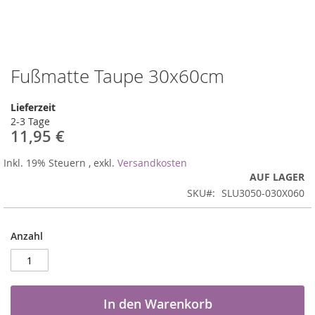
Fußmatte Taupe 30x60cm
Zum
Anfang
der
Lieferzeit
Bildergalerie
2-3 Tage
springen
11,95 €
Inkl. 19% Steuern
,
exkl.
Versandkosten
AUF LAGER
SKU
SLU3050-030X060
Anzahl
In den Warenkorb