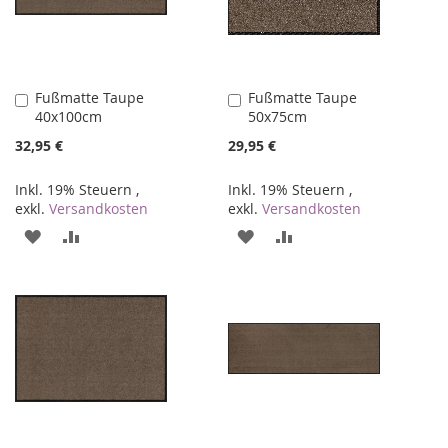
Fußmatte Taupe
Fußmatte Taupe
In
In
40x100cm
50x75cm
den
den
Warenkorb
Warenkorb
32,95 €
29,95 €
Inkl. 19% Steuern
,
Inkl. 19% Steuern
,
exkl.
Versandkosten
exkl.
Versandkosten
ZUR
ZUR
ZUR
ZUR
WUNSCHLISTE
VERGLEICHSLISTE
WUNSCHLISTE
VERGLEICHSLISTE
HINZUFÜGEN
HINZUFÜGEN
HINZUFÜGEN
HINZUFÜGEN