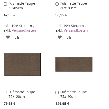
Fußmatte Taupe
Fußmatte Taupe
In
In
60x85cm
60x180cm
den
den
Warenkorb
Warenkorb
42,95 €
96,95 €
Inkl. 19% Steuern
,
Inkl. 19% Steuern
,
exkl.
Versandkosten
exkl.
Versandkosten
ZUR
ZUR
ZUR
ZUR
WUNSCHLISTE
VERGLEICHSLISTE
WUNSCHLISTE
VERGLEICHSLISTE
HINZUFÜGEN
HINZUFÜGEN
HINZUFÜGEN
HINZUFÜGEN
Fußmatte Taupe
Fußmatte Taupe
In
In
75x120cm
75x190cm
den
den
Warenkorb
Warenkorb
79,95 €
129,95 €