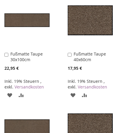
Fußmatte Taupe
Fußmatte Taupe
In
In
30x100cm
40x60cm
den
den
Warenkorb
Warenkorb
22,95 €
17,95 €
Inkl. 19% Steuern
,
Inkl. 19% Steuern
,
exkl.
Versandkosten
exkl.
Versandkosten
ZUR
ZUR
ZUR
ZUR
WUNSCHLISTE
VERGLEICHSLISTE
WUNSCHLISTE
VERGLEICHSLISTE
HINZUFÜGEN
HINZUFÜGEN
HINZUFÜGEN
HINZUFÜGEN