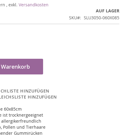
ern
,
exkl.
Versandkosten
AUF LAGER
SKU
SLU3050-060X085
n Warenkorb
CHLISTE HINZUFÜGEN
LEICHSLISTE HINZUFÜGEN
pe 60x85cm
 ist trocknergeeignet
 allergikerfreundlich
, Pollen und Tierhaare
ender Gummirücken