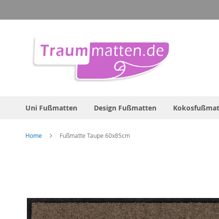
Direkt
zum
Inhalt
Uni Fußmatten
Design Fußmatten
Kokosfußmat
Home
Fußmatte Taupe 60x85cm
Zum
Ende
der
Bildergalerie
springen