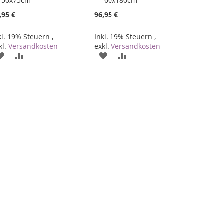
50x75cm
60x180cm
den
den
Warenkorb
Warenkorb
,95 €
96,95 €
kl. 19% Steuern
,
Inkl. 19% Steuern
,
kl.
Versandkosten
exkl.
Versandkosten
ZUR
ZUR
ZUR
ZUR
WUNSCHLISTE
VERGLEICHSLISTE
WUNSCHLISTE
VERGLEICHSLISTE
HINZUFÜGEN
HINZUFÜGEN
HINZUFÜGEN
HINZUFÜGEN