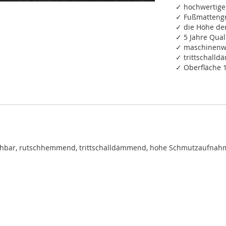
✓ hochwertige
✓ Fußmattengr
✓ die Höhe de
✓ 5 Jahre Qual
✓ maschinenwa
✓ trittschall
✓ Oberfläche 
chbar, rutschhemmend, trittschalldämmend, hohe Schmutzaufnah