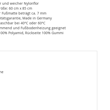
r und weicher Nylonflor
öße: 60 cm x 85 cm
r Fußmatte beträgt ca. 7 mm
itätsgarantie, Made in Germany
schbar bei 40°C oder 60°C
dämmend und Fußbodenheizung geeignet
100% Polyamid, Rückseite 100% Gummi
me