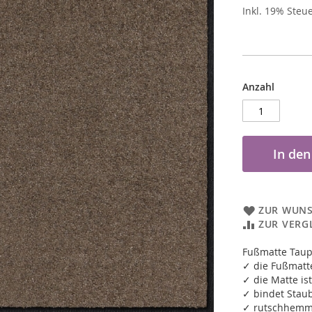
Inkl. 19% Steu
Anzahl
In de
ZUR WUNS
ZUR VERG
Fußmatte Tau
✓ die Fußmatte
✓ die Matte ist
✓ bindet Staub
✓ rutschhemm