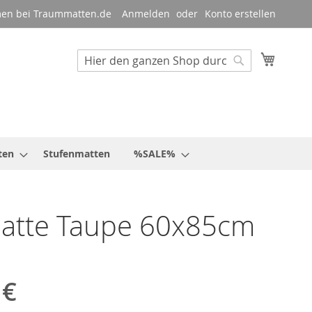
en bei Traummatten.de
Anmelden
Konto erstellen
Mein W
Suche
Suche
ten
Stufenmatten
%SALE%
atte Taupe 60x85cm
 €