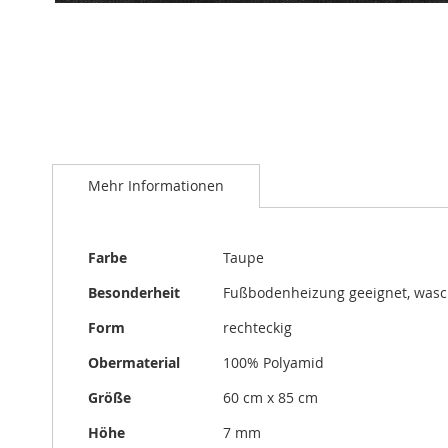
Zum
Anfang
der
Bildergalerie
Mehr Informationen
springen
Mehr
Farbe
Taupe
Informationen
Besonderheit
Fußbodenheizung geeignet, was
Form
rechteckig
Obermaterial
100% Polyamid
Größe
60 cm x 85 cm
Höhe
7 mm