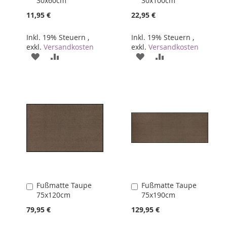
30x60cm
30x100cm
den
den
Warenkorb
Warenkorb
11,95 €
22,95 €
Inkl. 19% Steuern
,
Inkl. 19% Steuern
,
exkl.
Versandkosten
exkl.
Versandkosten
ZUR
ZUR
ZUR
ZUR
WUNSCHLISTE
VERGLEICHSLISTE
WUNSCHLISTE
VERGLEICHSLIST
HINZUFÜGEN
HINZUFÜGEN
HINZUFÜGEN
HINZUFÜGEN
Fußmatte Taupe
Fußmatte Taupe
In
In
75x120cm
75x190cm
den
den
Warenkorb
Warenkorb
79,95 €
129,95 €