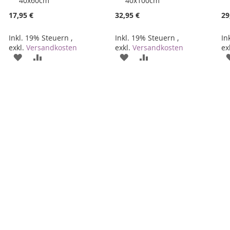
40x60cm
40x100cm
den
den
Warenkorb
Warenkorb
17,95 €
32,95 €
29
Inkl. 19% Steuern
,
Inkl. 19% Steuern
,
In
exkl.
Versandkosten
exkl.
Versandkosten
ex
ZUR
ZUR
ZUR
ZUR
E
WUNSCHLISTE
VERGLEICHSLISTE
WUNSCHLISTE
VERGLEICHSLISTE
HINZUFÜGEN
HINZUFÜGEN
HINZUFÜGEN
HINZUFÜGEN