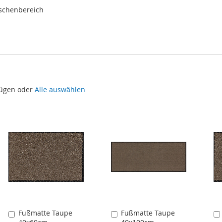
ischenbereich
fügen oder
Alle auswählen
Fußmatte Taupe
Fußmatte Taupe
In
In