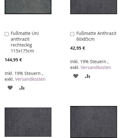
Fußmatte Uni
Fußmatte Anthrazit
In
In
anthrazit
60x85cm
den
den
rechteckig
Warenkorb
Warenkorb
42,95 €
115x175cm
144,95 €
Inkl. 19% Steuern
,
exkl.
Versandkosten
Inkl. 19% Steuern
,
ZUR
ZUR
exkl.
Versandkosten
WUNSCHLISTE
VERGLEICHSLISTE
ZUR
ZUR
HINZUFÜGEN
HINZUFÜGEN
WUNSCHLISTE
VERGLEICHSLISTE
HINZUFÜGEN
HINZUFÜGEN