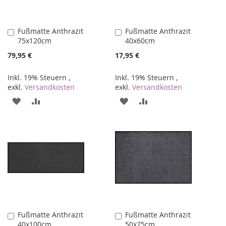
Fußmatte Anthrazit
Fußmatte Anthrazit
In
In
75x120cm
40x60cm
den
den
Warenkorb
Warenkorb
79,95 €
17,95 €
Inkl. 19% Steuern
,
Inkl. 19% Steuern
,
exkl.
Versandkosten
exkl.
Versandkosten
ZUR
ZUR
ZUR
ZUR
WUNSCHLISTE
VERGLEICHSLISTE
WUNSCHLISTE
VERGLEICHSLISTE
HINZUFÜGEN
HINZUFÜGEN
HINZUFÜGEN
HINZUFÜGEN
Fußmatte Anthrazit
Fußmatte Anthrazit
In
In
40x100cm
50x75cm
den
den