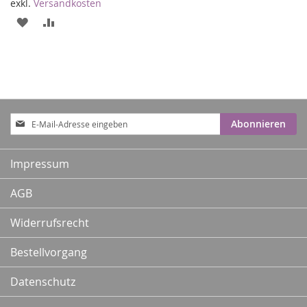
exkl.
Versandkosten
ZUR
ZUR
WUNSCHLISTE
VERGLEICHSLISTE
HINZUFÜGEN
HINZUFÜGEN
Anmeldung
Abonnieren
zum
Newsletter:
Impressum
AGB
Widerrufsrecht
Bestellvorgang
Datenschutz