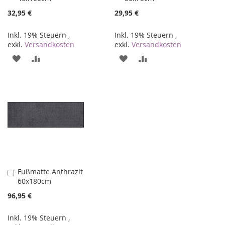
Warenkorb
Warenkorb
32,95 €
29,95 €
Inkl. 19% Steuern
,
Inkl. 19% Steuern
,
exkl.
Versandkosten
exkl.
Versandkosten
ZUR
ZUR
ZUR
ZUR
WUNSCHLISTE
VERGLEICHSLISTE
WUNSCHLISTE
VERGLEICHSLISTE
HINZUFÜGEN
HINZUFÜGEN
HINZUFÜGEN
HINZUFÜGEN
Fußmatte Anthrazit
In
60x180cm
den
Warenkorb
96,95 €
Inkl. 19% Steuern
,