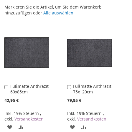
Markieren Sie die Artikel, um Sie dem Warenkorb
hinzuzufügen oder
Alle auswählen
Fußmatte Anthrazit
Fußmatte Anthrazit
In
In
60x85cm
75x120cm
den
den
Warenkorb
Warenkorb
42,95 €
79,95 €
Inkl. 19% Steuern
,
Inkl. 19% Steuern
,
exkl.
Versandkosten
exkl.
Versandkosten
ZUR
ZUR
ZUR
ZUR