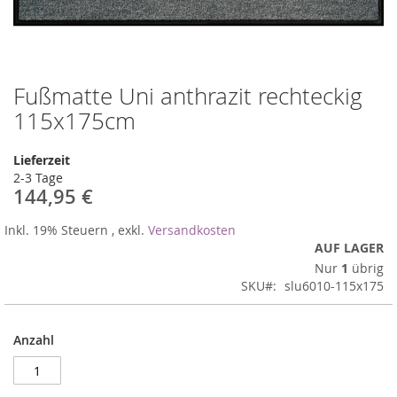
Fußmatte Uni anthrazit rechteckig
Zum
Anfang
115x175cm
der
Bildergalerie
Lieferzeit
springen
2-3 Tage
144,95 €
Inkl. 19% Steuern
,
exkl.
Versandkosten
AUF LAGER
Nur
1
übrig
SKU
slu6010-115x175
Anzahl