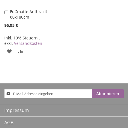
Fußmatte Anthrazit
In
60x180cm
den
Warenkorb
96,95 €
Inkl. 19% Steuern
,
exkl.
Versandkosten
ZUR
ZUR
WUNSCHLISTE
VERGLEICHSLISTE
HINZUFÜGEN
HINZUFÜGEN
Anmeldung
Abonnieren
zum
Newsletter:
Impressum
AGB