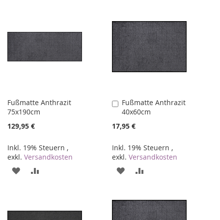
WUNSCHLISTE
VERGLEICHSLISTE
WUNSCHLISTE
VERGLEICHSLISTE
HINZUFÜGEN
HINZUFÜGEN
HINZUFÜGEN
HINZUFÜGEN
Fußmatte Anthrazit
Fußmatte Anthrazit
In
75x190cm
40x60cm
den
Warenkorb
129,95 €
17,95 €
Inkl. 19% Steuern
,
Inkl. 19% Steuern
,
exkl.
Versandkosten
exkl.
Versandkosten
ZUR
ZUR
ZUR
ZUR
WUNSCHLISTE
VERGLEICHSLISTE
WUNSCHLISTE
VERGLEICHSLISTE
HINZUFÜGEN
HINZUFÜGEN
HINZUFÜGEN
HINZUFÜGEN