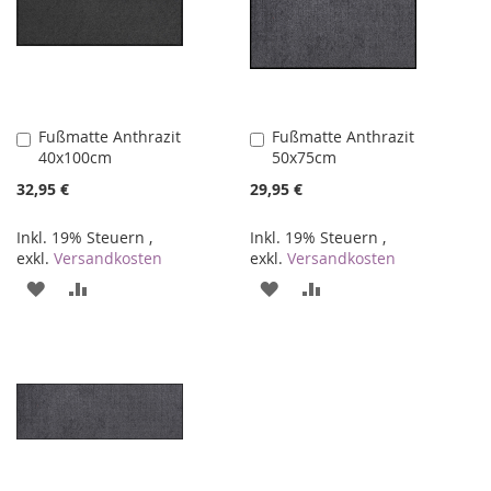
Fußmatte Anthrazit
Fußmatte Anthrazit
In
In
40x100cm
50x75cm
den
den
Warenkorb
Warenkorb
32,95 €
29,95 €
Inkl. 19% Steuern
,
Inkl. 19% Steuern
,
exkl.
Versandkosten
exkl.
Versandkosten
ZUR
ZUR
ZUR
ZUR
WUNSCHLISTE
VERGLEICHSLISTE
WUNSCHLISTE
VERGLEICHSLISTE
HINZUFÜGEN
HINZUFÜGEN
HINZUFÜGEN
HINZUFÜGEN